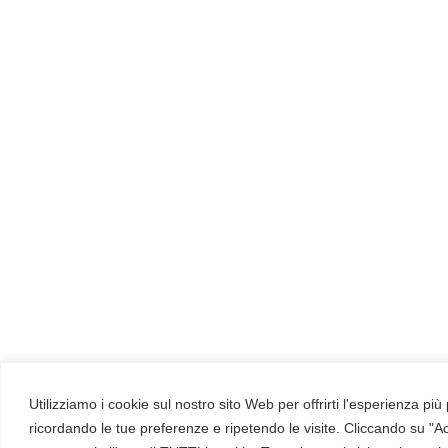
proprio brand o sponsorizzare nuovi
episodi. E come primo regalo, l'episodio
"Byte the Silence", dedicato al
cyberbullismo, è scaricabile gratuitamente
per uso personale.
Perché la miglior difesa, in fondo, è una
bella storia.
Scopri tutto su
https://betti.redhotcyber.com/
Utilizziamo i cookie sul nostro sito Web per offrirti l'esperienza più
ricordando le tue preferenze e ripetendo le visite. Cliccando su "Ac