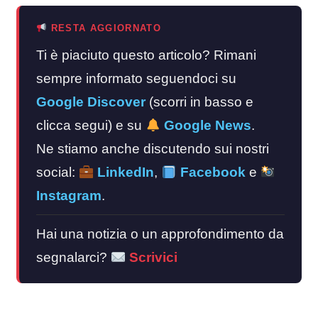
RESTA AGGIORNATO
Ti è piaciuto questo articolo? Rimani
sempre informato seguendoci su
Google Discover
(scorri in basso e
clicca segui) e su
Google News
.
Ne stiamo anche discutendo sui nostri
social:
LinkedIn
,
Facebook
e
Instagram
.
Hai una notizia o un approfondimento da
segnalarci?
Scrivici