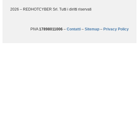
2026 – REDHOTCYBER Srl. Tutti i diritti riservati
PIVA
17898011006
–
Contatti
–
Sitemap
–
Privacy Policy
Betti-RHC il fumetto sulla
consapevolezza del rischio.
Perché la miglior difesa è una
bella storia!