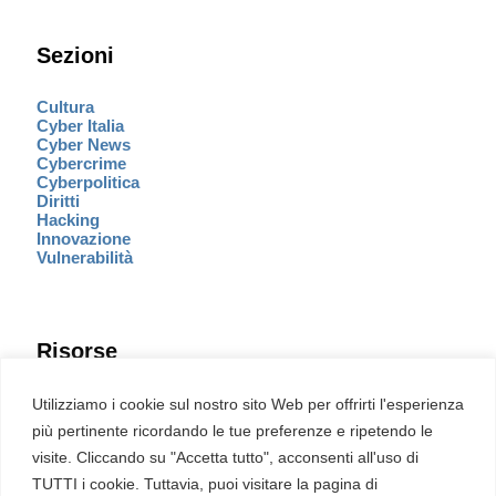
Sezioni
Cultura
Cyber Italia
Cyber News
Cybercrime
Cyberpolitica
Diritti
Hacking
Innovazione
Vulnerabilità
Risorse
Eventi
Utilizziamo i cookie sul nostro sito Web per offrirti l'esperienza
Fumetto Cyber
più pertinente ricordando le tue preferenze e ripetendo le
Newsletter
visite. Cliccando su "Accetta tutto", acconsenti all'uso di
Servizi
Pubblicità
TUTTI i cookie. Tuttavia, puoi visitare la pagina di