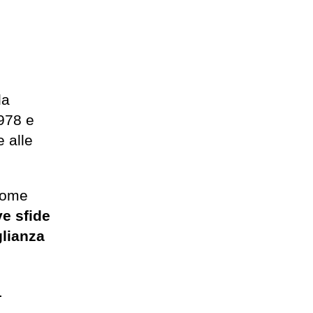
la
1978 e
 alle
come
ve sfide
lianza
.