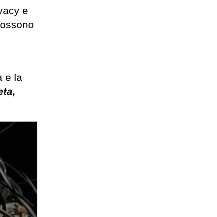
ivacy e
 possono
 e la
eta,