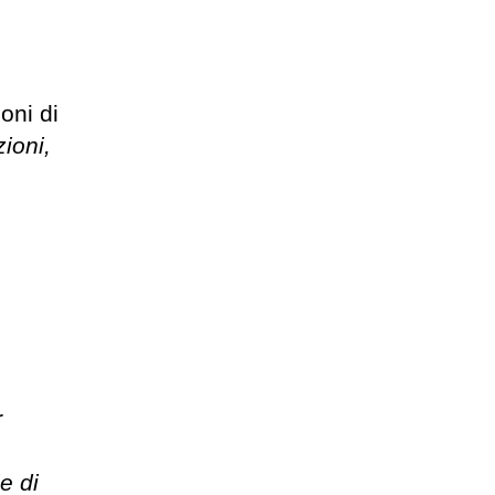
oni di
ioni,
r
e di