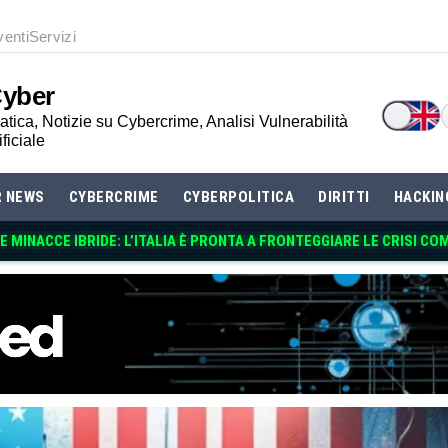
venti
Servizi
Cyber
tica, Notizie su Cybercrime, Analisi Vulnerabilità
ificiale
R NEWS
CYBERCRIME
CYBERPOLITICA
DIRITTI
HACKIN
 MINACCE IBRIDE: L’ITALIA È PRONTA A FRONTEGGIARE LE CRISI CO