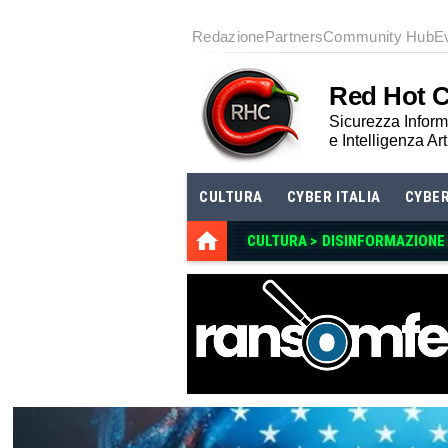
Redazione
Partners
Community Hub
E
Red Hot 
Sicurezza Informa
e Intelligenza Art
CULTURA
CYBER ITALIA
CYBE
CULTURA >
DISINFORMAZIONE E