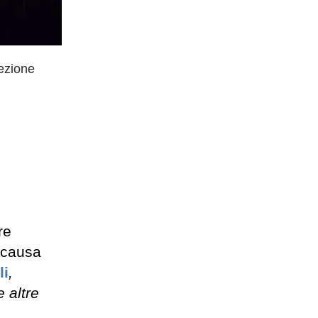
sezione
re
 causa
li
,
e altre