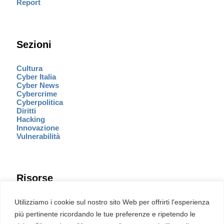
Report
Sezioni
Cultura
Cyber Italia
Cyber News
Cybercrime
Cyberpolitica
Diritti
Hacking
Innovazione
Vulnerabilità
Risorse
Eventi
Utilizziamo i cookie sul nostro sito Web per offrirti l'esperienza
Fumetto Cyber
più pertinente ricordando le tue preferenze e ripetendo le
Newsletter