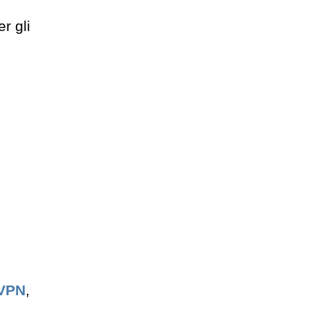
r gli
VPN
,