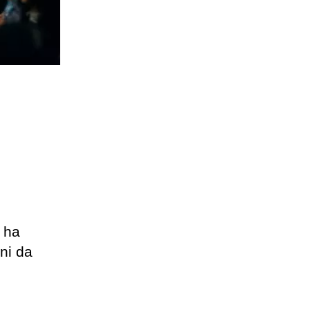
 ha
nni da