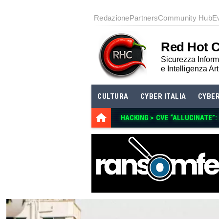
Redazione
Partners
Community Hub
E
Red Hot 
Sicurezza Informa
e Intelligenza Art
CULTURA
CYBER ITALIA
CYBE
HACKING >
CVE “ALLUCINATE”: