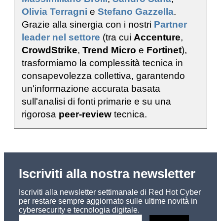
Olivia Terragni
e
Stefano Gazzella
.
Grazie alla sinergia con i nostri
Partner
leader nel settore
(tra cui
Accenture
,
CrowdStrike
,
Trend Micro
e
Fortinet
),
trasformiamo la complessità tecnica in
consapevolezza collettiva, garantendo
un'informazione accurata basata
sull'analisi di fonti primarie e su una
rigorosa
peer-review
tecnica.
Iscriviti alla nostra newsletter
Iscriviti alla newsletter settimanale di Red Hot Cyber
per restare sempre aggiornato sulle ultime novità in
cybersecurity e tecnologia digitale.