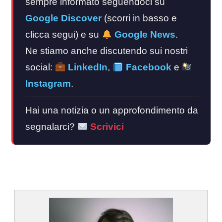
sempre informato seguendoci su
Google Discover
(scorri in basso e
clicca segui) e su
Google News
.
Ne stiamo anche discutendo sui nostri
social:
LinkedIn
,
Facebook
e
Instagram
.
Hai una notizia o un approfondimento da
segnalarci?
Scrivici