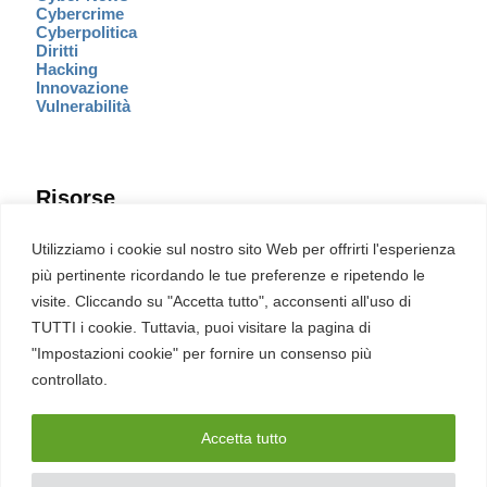
Cybercrime
Cyberpolitica
Diritti
Hacking
Innovazione
Vulnerabilità
Risorse
Eventi
Utilizziamo i cookie sul nostro sito Web per offrirti l'esperienza
Fumetto Cyber
più pertinente ricordando le tue preferenze e ripetendo le
Newsletter
visite. Cliccando su "Accetta tutto", acconsenti all'uso di
Servizi
Pubblicità
TUTTI i cookie. Tuttavia, puoi visitare la pagina di
Redazione
"Impostazioni cookie" per fornire un consenso più
English
Ultime CVE critiche
controllato.
Accetta tutto
2026 – REDHOTCYBER Srl. Tutti i diritti riservati