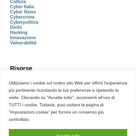
Cultura
Cyber Italia
Cyber News
Cybercrime
Cyberpolitica
Diritti
Hacking
Innovazione
Vulnerabilità
Risorse
Eventi
Utilizziamo i cookie sul nostro sito Web per offrirti l'esperienza
Fumetto Cyber
più pertinente ricordando le tue preferenze e ripetendo le
Newsletter
visite. Cliccando su "Accetta tutto", acconsenti all'uso di
Servizi
Pubblicità
TUTTI i cookie. Tuttavia, puoi visitare la pagina di
Redazione
"Impostazioni cookie" per fornire un consenso più
English
Ultime CVE critiche
controllato.
Accetta tutto