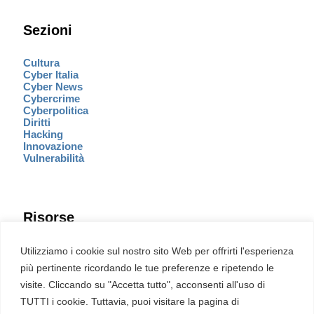
Sezioni
Cultura
Cyber Italia
Cyber News
Cybercrime
Cyberpolitica
Diritti
Hacking
Innovazione
Vulnerabilità
Risorse
Eventi
Utilizziamo i cookie sul nostro sito Web per offrirti l'esperienza
Fumetto Cyber
più pertinente ricordando le tue preferenze e ripetendo le
Newsletter
visite. Cliccando su "Accetta tutto", acconsenti all'uso di
Servizi
Pubblicità
TUTTI i cookie. Tuttavia, puoi visitare la pagina di
Redazione