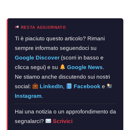
RESTA AGGIORNATO
Ti è piaciuto questo articolo? Rimani
sempre informato seguendoci su
Google Discover
(scorri in basso e
clicca segui) e su
Google News
.
Ne stiamo anche discutendo sui nostri
social:
LinkedIn
,
Facebook
e
Instagram
.
Hai una notizia o un approfondimento da
segnalarci?
Scrivici