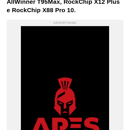
AllWinner T95Max, RockChip X12 Plus
e RockChip X88 Pro 10.
ADVERTISING