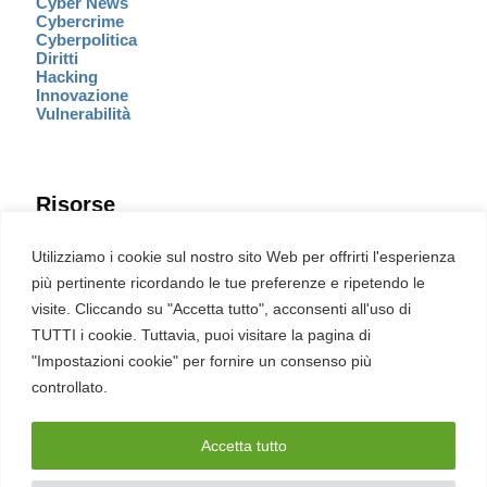
Cyber News
Cybercrime
Cyberpolitica
Diritti
Hacking
Innovazione
Vulnerabilità
Risorse
Eventi
Utilizziamo i cookie sul nostro sito Web per offrirti l'esperienza
Fumetto Cyber
più pertinente ricordando le tue preferenze e ripetendo le
Newsletter
visite. Cliccando su "Accetta tutto", acconsenti all'uso di
Servizi
Pubblicità
TUTTI i cookie. Tuttavia, puoi visitare la pagina di
Redazione
"Impostazioni cookie" per fornire un consenso più
English
Ultime CVE critiche
controllato.
Accetta tutto
2026 – REDHOTCYBER Srl. Tutti i diritti riservati