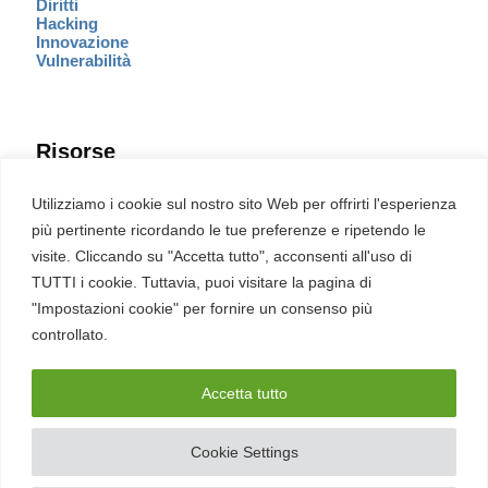
Diritti
Hacking
Innovazione
Vulnerabilità
Risorse
Eventi
Utilizziamo i cookie sul nostro sito Web per offrirti l'esperienza
Fumetto Cyber
più pertinente ricordando le tue preferenze e ripetendo le
Newsletter
visite. Cliccando su "Accetta tutto", acconsenti all'uso di
Servizi
Pubblicità
TUTTI i cookie. Tuttavia, puoi visitare la pagina di
Redazione
"Impostazioni cookie" per fornire un consenso più
English
Ultime CVE critiche
controllato.
Accetta tutto
2026 – REDHOTCYBER Srl. Tutti i diritti riservati
Cookie Settings