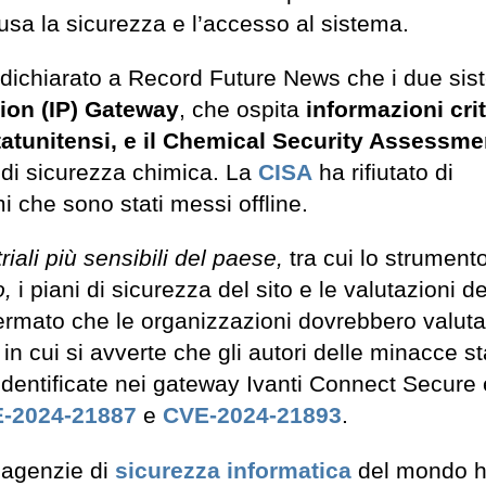
clusa la sicurezza e l’accesso al sistema.
dichiarato a Record Future News che i due sis
tion (IP) Gateway
, che ospita
informazioni cri
statunitensi, e il Chemical Security Assessme
i di sicurezza chimica. La
CISA
ha rifiutato di
i che sono stati messi offline.
iali più sensibili del paese,
tra cui lo strument
o,
i piani di sicurezza del sito e le valutazioni de
ermato che le organizzazioni dovrebbero valut
 in cui si avverte che gli autori delle minacce s
identificate nei gateway Ivanti Connect Secure 
-2024-21887
e
CVE-2024-21893
.
i agenzie di
sicurezza informatica
del mondo 