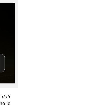
i dati
he le