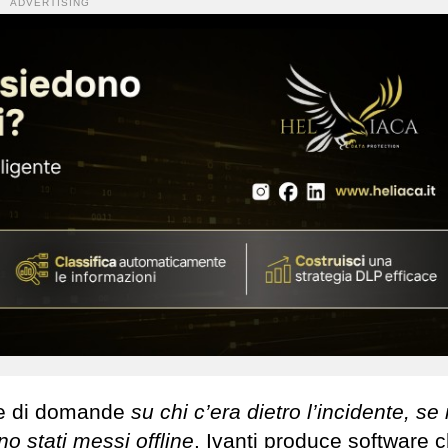
ADVERTISING
rie di domande
su chi c’era dietro l’incidente, se 
no stati messi offline
. Ivanti produce software c