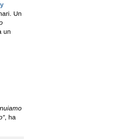
ty
nari. Un
to
a un
tinuiamo
o”
, ha