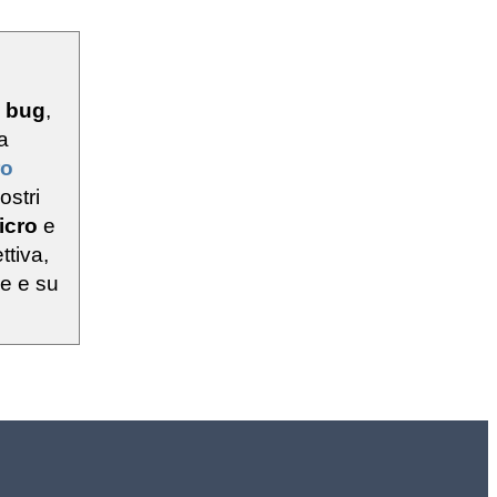
u
bug
,
a
ro
ostri
icro
e
ttiva,
ie e su