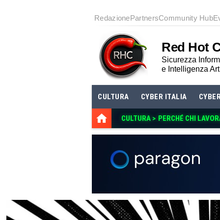
Redazione
Partners
Community Hub
E
Red Hot 
Sicurezza Informa
e Intelligenza Art
CULTURA
CYBER ITALIA
CYBE
CULTURA >
PERCHÉ CHI LAVOR