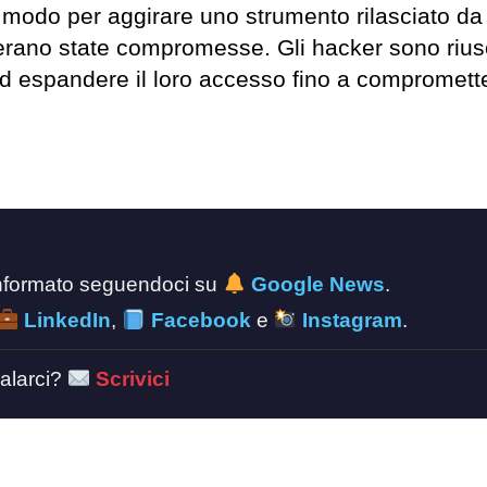
odo per aggirare uno strumento rilasciato da 
 erano state compromesse. Gli hacker sono riusc
e ad espandere il loro accesso fino a compromette
 informato seguendoci su
Google News
.
LinkedIn
,
Facebook
e
Instagram
.
alarci?
Scrivici