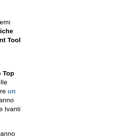
temi
tiche
nt Tool
o
Top
lle
are
un
tanno
e Ivanti
hanno