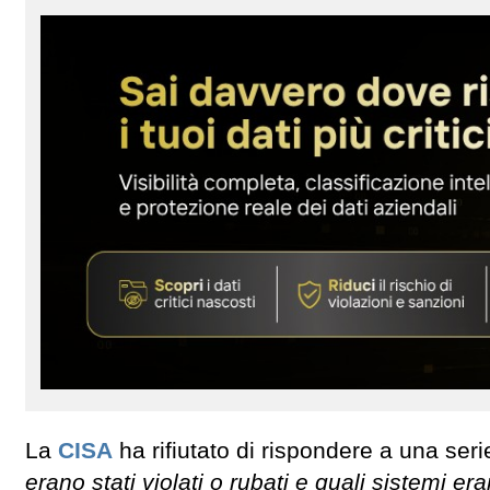
La
CISA
ha rifiutato di rispondere a una se
erano stati violati o rubati e quali sistemi era