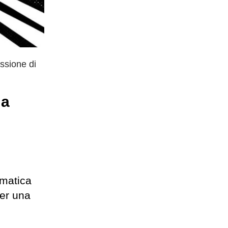
issione di
 a
rmatica
per una