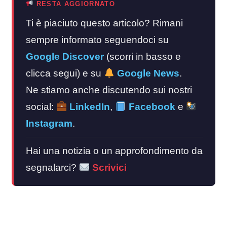
RESTA AGGIORNATO
Ti è piaciuto questo articolo? Rimani
sempre informato seguendoci su
Google Discover
(scorri in basso e
clicca segui) e su
Google News
.
Ne stiamo anche discutendo sui nostri
social:
LinkedIn
,
Facebook
e
Instagram
.
Hai una notizia o un approfondimento da
segnalarci?
Scrivici