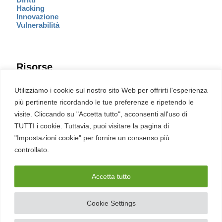
Hacking
Innovazione
Vulnerabilità
Risorse
Eventi
Utilizziamo i cookie sul nostro sito Web per offrirti l'esperienza
Fumetto Cyber
più pertinente ricordando le tue preferenze e ripetendo le
Newsletter
visite. Cliccando su "Accetta tutto", acconsenti all'uso di
Servizi
Pubblicità
TUTTI i cookie. Tuttavia, puoi visitare la pagina di
Redazione
"Impostazioni cookie" per fornire un consenso più
English
Ultime CVE critiche
controllato.
Accetta tutto
2026 – REDHOTCYBER Srl. Tutti i diritti riservati
Cookie Settings