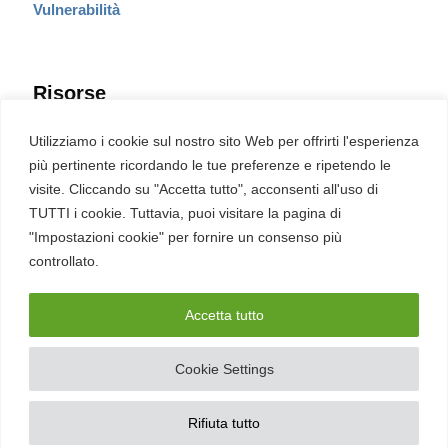
Vulnerabilità
Risorse
Eventi
Utilizziamo i cookie sul nostro sito Web per offrirti l'esperienza
Fumetto Cyber
più pertinente ricordando le tue preferenze e ripetendo le
Newsletter
visite. Cliccando su "Accetta tutto", acconsenti all'uso di
Servizi
Pubblicità
TUTTI i cookie. Tuttavia, puoi visitare la pagina di
Redazione
"Impostazioni cookie" per fornire un consenso più
English
Ultime CVE critiche
controllato.
Accetta tutto
2026 – REDHOTCYBER Srl. Tutti i diritti riservati
Cookie Settings
PIVA
17898011006
–
Contatti
–
Sitemap
–
Privacy Policy
Rifiuta tutto