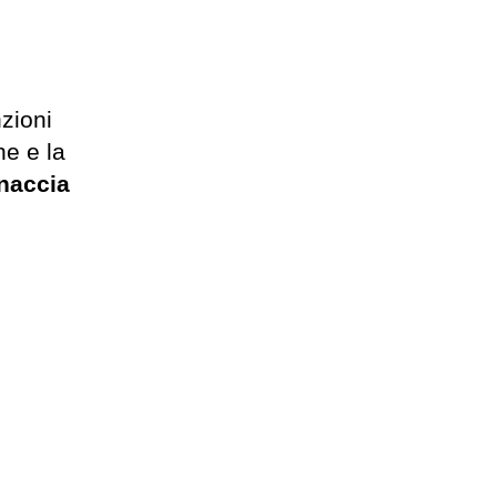
zioni
ne e la
naccia