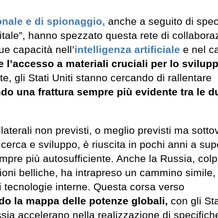
onale e di spionaggio,
anche a seguito di specif
igitale”, hanno spezzato questa rete di collabora
e capacità nell’
intelligenza artificiale
e nel c
e l’accesso a materiali cruciali per lo svilup
te, gli Stati Uniti stanno cercando di rallentare
do una frattura sempre più evidente tra le d
aterali non previsti, o meglio previsti ma sottov
ricerca e sviluppo, è riuscita in pochi anni a su
pre più autosufficiente. Anche la Russia, colp
ioni belliche, ha intrapreso un cammino simile,
 tecnologie interne. Questa corsa verso
do la mappa delle potenze globali,
con gli Sta
a accelerano nella realizzazione di specifich