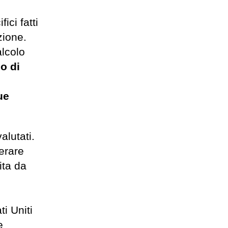
ici fatti
zione.
alcolo
po di
ue
alutati.
perare
ita da
ti Uniti
e