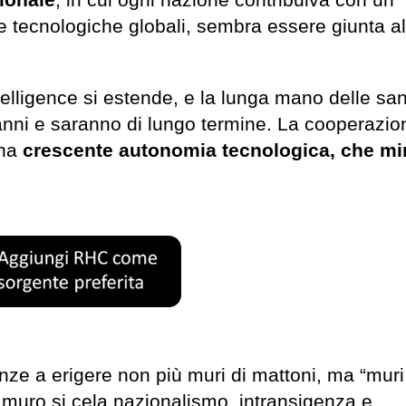
ionale
, in cui ogni nazione contribuiva con un
ure tecnologiche globali, sembra essere giunta al
telligence si estende, e la lunga mano delle san
 anni e saranno di lungo termine. La cooperazio
na
crescente autonomia tecnologica, che mi
ze a erigere non più muri di mattoni, ma “muri
 muro si cela nazionalismo, intransigenza e