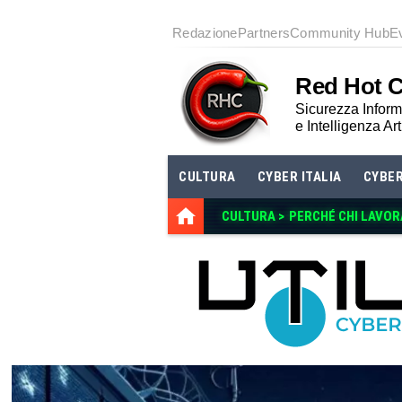
Redazione
Partners
Community Hub
E
Red Hot 
Sicurezza Informa
e Intelligenza Art
CULTURA
CYBER ITALIA
CYBE
CULTURA >
PERCHÉ CHI LAVOR