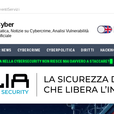
venti
Servizi
Cyber
tica, Notizie su Cybercrime, Analisi Vulnerabilità
ificiale
R NEWS
CYBERCRIME
CYBERPOLITICA
DIRITTI
HACKIN
A NE