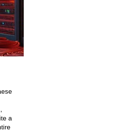
paese
,
ite a
tire