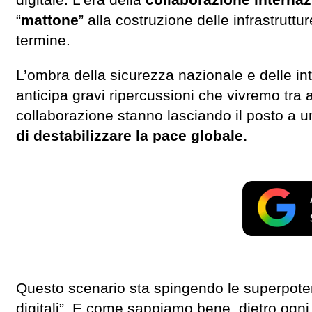
digitale. L’era della
collaborazione internaz
“
mattone
” alla costruzione delle infrastrutt
termine.
L’ombra della sicurezza nazionale e delle in
anticipa gravi ripercussioni che vivremo tra
collaborazione stanno lasciando il posto a u
di destabilizzare la pace globale.
Questo scenario sta spingendo le superpoten
digitali”. E come sappiamo bene, dietro ogni