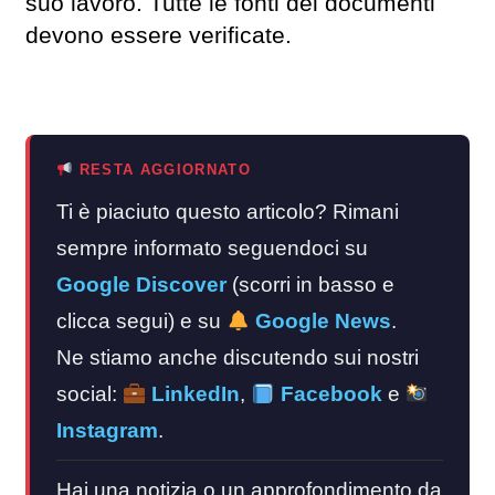
suo lavoro. Tutte le fonti dei documenti
devono essere verificate.
RESTA AGGIORNATO
Ti è piaciuto questo articolo? Rimani
sempre informato seguendoci su
Google Discover
(scorri in basso e
clicca segui) e su
Google News
.
Ne stiamo anche discutendo sui nostri
social:
LinkedIn
,
Facebook
e
Instagram
.
Hai una notizia o un approfondimento da