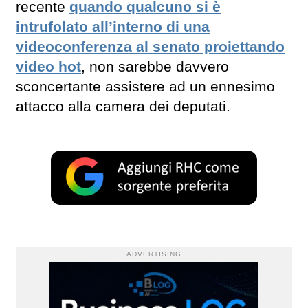
recente
quando qualcuno si è
intrufolato all’interno di una
videoconferenza al senato proiettando
video hot
, non sarebbe davvero
sconcertante assistere ad un ennesimo
attacco alla camera dei deputati.
ADVERTISING