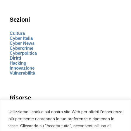
Sezioni
Cultura
Cyber Italia
Cyber News
Cybercrime
Cyberpolitica
Diritti
Hacking
Innovazione
Vulnerabilità
Risorse
Eventi
Utilizziamo i cookie sul nostro sito Web per offrirti l'esperienza
Fumetto Cyber
più pertinente ricordando le tue preferenze e ripetendo le
Newsletter
visite. Cliccando su "Accetta tutto", acconsenti all'uso di
Servizi