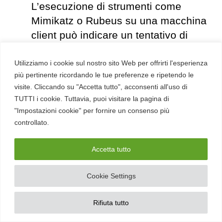
L’esecuzione di strumenti come
Mimikatz o Rubeus su una macchina
client può indicare un tentativo di
estrazione dei ticket.
Attività sospette nei log di eventi:
Utilizziamo i cookie sul nostro sito Web per offrirti l'esperienza
più pertinente ricordando le tue preferenze e ripetendo le
Monitorare i log di eventi per
visite. Cliccando su "Accetta tutto", acconsenti all'uso di
identificare richieste TGS anomale,
TUTTI i cookie. Tuttavia, puoi visitare la pagina di
come quelle che utilizzano la
"Impostazioni cookie" per fornire un consenso più
crittografia RC4-HMAC (tipo 0x17).
controllato.
Tecniche di rilevamento avanzate:
Accetta tutto
Honeypot:
Creare un account “esca”
Cookie Settings
con un SPN associato a un servizio
inesistente. Qualsiasi richiesta di
Rifiuta tutto
ticket per questo SPN sarà un chiaro