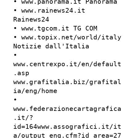
• www.panorama.it Panorama

• www.rainews24.it 
Rainews24

• www.tgcom.it TG COM

• www.topix.net/world/italy 
Notizie dall'Italia

• 
www.centrexpo.it/en/default
.asp 
www.grafitalia.biz/grafital
ia/eng/home

• 
www.federazionecartagrafica
.it/?
id=164www.assografici.it/it
a/output_eng.cfm?id_area=27
