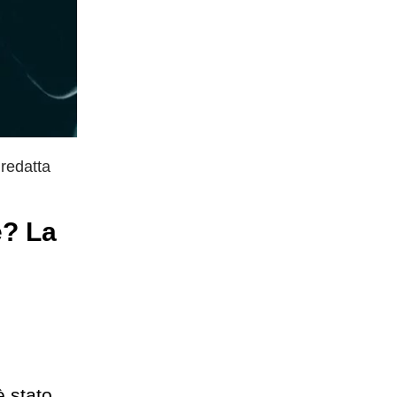
 redatta
e? La
è stato