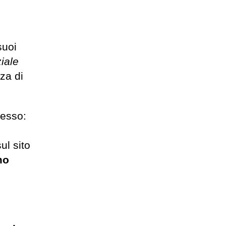
suoi
ziale
nza di
cesso:
ul sito
mo