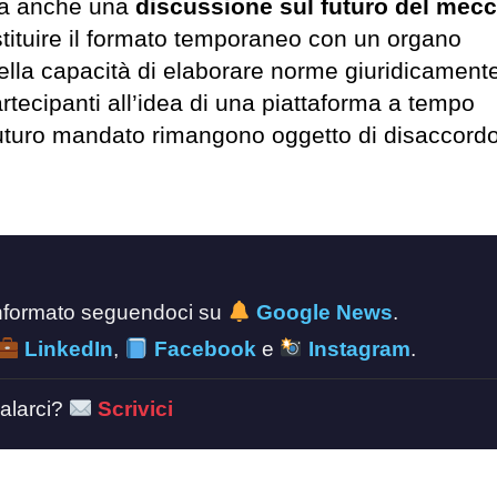
sta anche una
discussione sul futuro del mec
tituire il formato temporaneo con un organo
ella capacità di elaborare norme giuridicament
artecipanti all’idea di una piattaforma a tempo
 futuro mandato rimangono oggetto di disaccordo
 informato seguendoci su
Google News
.
LinkedIn
,
Facebook
e
Instagram
.
alarci?
Scrivici