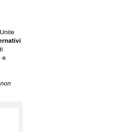
 Unite
rnativi
ti
e e
a non