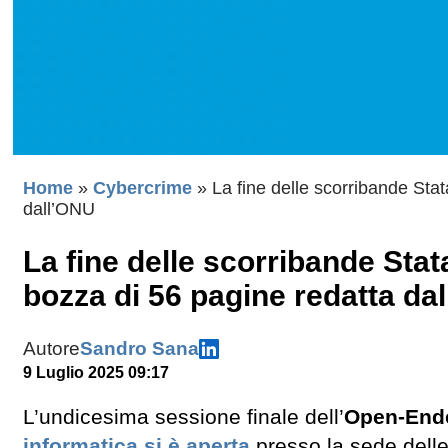
Home
»
Cybercrime
»
La fine delle scorribande Stat
dall’ONU
La fine delle scorribande Stat
bozza di 56 pagine redatta da
Autore
Sandro Sana
9 Luglio 2025 09:17
L’undicesima sessione finale dell’
Open-End
informatica
si è aperta
presso la sede delle 