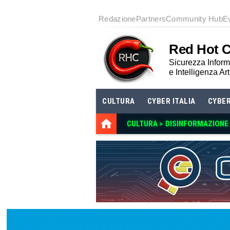
Redazione
Partners
Community Hub
E
Red Hot 
Sicurezza Informa
e Intelligenza Art
CULTURA
CYBER ITALIA
CYBE
CULTURA >
DISINFORMAZIONE E