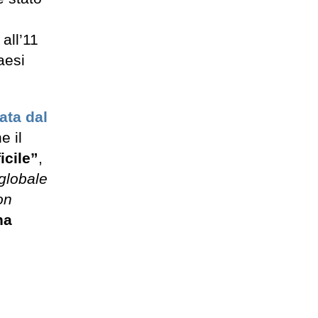
 all’11
aesi
ata dal
e il
icile”
,
 globale
on
na