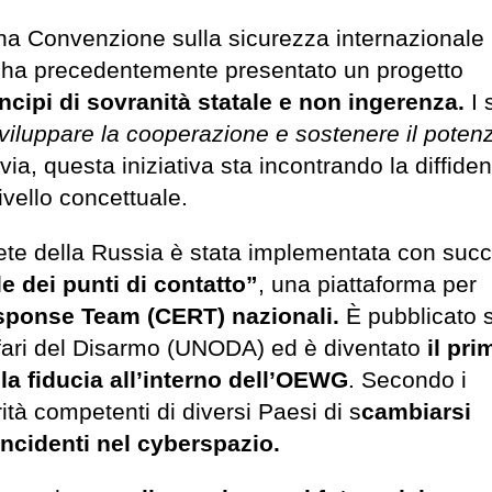
una Convenzione sulla sicurezza internazionale
, ha precedentemente presentato un progetto
incipi di sovranità statale e non ingerenza.
I 
, sviluppare la cooperazione e sostenere il poten
via, questa iniziativa sta incontrando la diffide
ivello concettuale.
ete della Russia è stata implementata con suc
e dei punti di contatto”
, una piattaforma per
ponse Team (CERT) nazionali.
È pubblicato s
 Affari del Disarmo (UNODA) ed è diventato
il pri
la fiducia all’interno dell’OEWG
. Secondo i
rità competenti di diversi Paesi di s
cambiarsi
ncidenti nel cyberspazio.