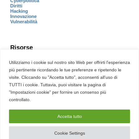
Cyberpolitica
Diritti
Hacking
Innovazione
Vulnerabilità
Risorse
Eventi
Utilizziamo i cookie sul nostro sito Web per offrirti l'esperienza
Fumetto Cyber
più pertinente ricordando le tue preferenze e ripetendo le
Newsletter
visite. Cliccando su "Accetta tutto", acconsenti all'uso di
Servizi
Pubblicità
TUTTI i cookie. Tuttavia, puoi visitare la pagina di
Redazione
"Impostazioni cookie" per fornire un consenso più
English
Ultime CVE critiche
controllato.
Accetta tutto
2026 – REDHOTCYBER Srl. Tutti i diritti riservati
Cookie Settings