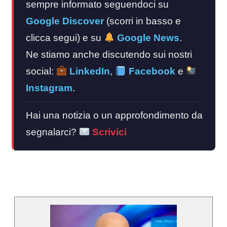
sempre informato seguendoci su
Google Discover
(scorri in basso e
clicca segui) e su
Google News
.
Ne stiamo anche discutendo sui nostri
social:
LinkedIn
,
Facebook
e
Instagram
.
Hai una notizia o un approfondimento da
segnalarci?
Scrivici