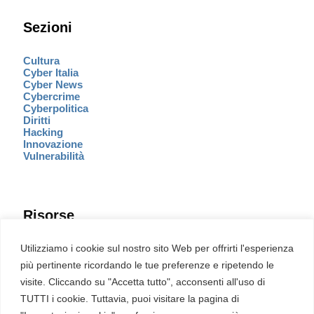
Sezioni
Cultura
Cyber Italia
Cyber News
Cybercrime
Cyberpolitica
Diritti
Hacking
Innovazione
Vulnerabilità
Risorse
Eventi
Utilizziamo i cookie sul nostro sito Web per offrirti l'esperienza
Fumetto Cyber
più pertinente ricordando le tue preferenze e ripetendo le
Newsletter
visite. Cliccando su "Accetta tutto", acconsenti all'uso di
Servizi
Pubblicità
TUTTI i cookie. Tuttavia, puoi visitare la pagina di
Redazione