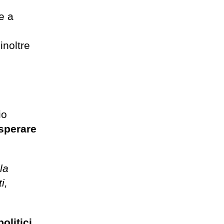
e a
inoltre
io
 sperare
la
i,
olitici