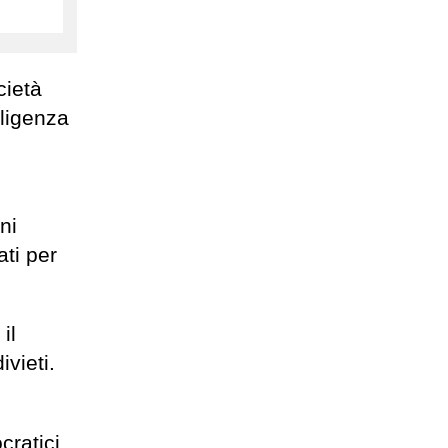
cietà
lligenza
ni
ti per
il
ivieti.
cratici