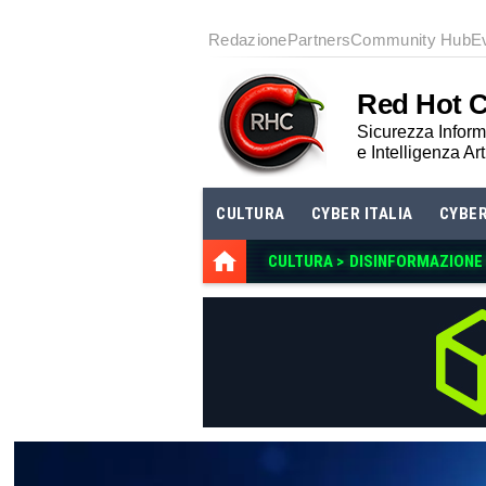
Redazione
Partners
Community Hub
E
Red Hot 
Sicurezza Informa
e Intelligenza Art
CULTURA
CYBER ITALIA
CYBE
CULTURA >
DISINFORMAZIONE E