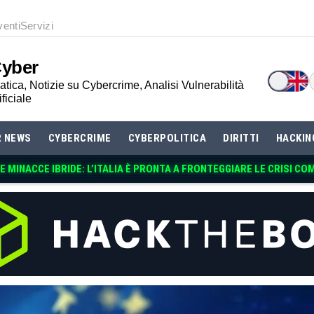
venti
Servizi
Cyber
tica, Notizie su Cybercrime, Analisi Vulnerabilità
ificiale
R NEWS
CYBERCRIME
CYBERPOLITICA
DIRITTI
HACKIN
 MINACCE IBRIDE: L’ITALIA È PRONTA A FRONTEGGIARE LE CRISI CO