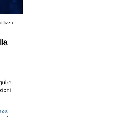
tilizzo
lla
guire
zioni
nza