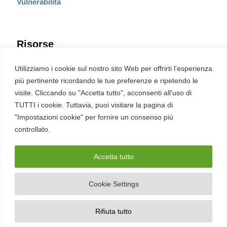
Vulnerabilità
Risorse
Eventi
Utilizziamo i cookie sul nostro sito Web per offrirti l'esperienza
Fumetto Cyber
più pertinente ricordando le tue preferenze e ripetendo le
Newsletter
visite. Cliccando su "Accetta tutto", acconsenti all'uso di
Servizi
Pubblicità
TUTTI i cookie. Tuttavia, puoi visitare la pagina di
Redazione
"Impostazioni cookie" per fornire un consenso più
English
Ultime CVE critiche
controllato.
Accetta tutto
2026 – REDHOTCYBER Srl. Tutti i diritti riservati
Cookie Settings
PIVA
17898011006
–
Contatti
–
Sitemap
–
Privacy Policy
Rifiuta tutto