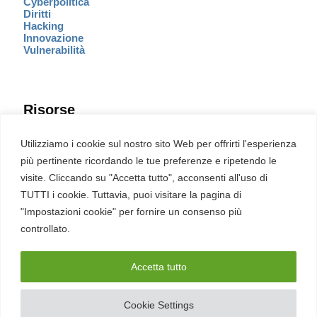
Cyberpolitica
Diritti
Hacking
Innovazione
Vulnerabilità
Risorse
Eventi
Utilizziamo i cookie sul nostro sito Web per offrirti l'esperienza
Fumetto Cyber
più pertinente ricordando le tue preferenze e ripetendo le
Newsletter
visite. Cliccando su "Accetta tutto", acconsenti all'uso di
Servizi
Pubblicità
TUTTI i cookie. Tuttavia, puoi visitare la pagina di
Redazione
"Impostazioni cookie" per fornire un consenso più
English
Ultime CVE critiche
controllato.
Accetta tutto
2026 – REDHOTCYBER Srl. Tutti i diritti riservati
Cookie Settings