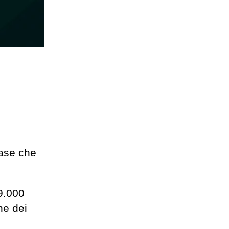
base che
09.000
ne dei