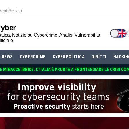
venti
Servizi
Cyber
tica, Notizie su Cybercrime, Analisi Vulnerabilità
ificiale
R NEWS
CYBERCRIME
CYBERPOLITICA
DIRITTI
HACKIN
 MINACCE IBRIDE: L’ITALIA È PRONTA A FRONTEGGIARE LE CRISI CO