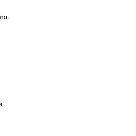
no:
a