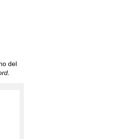
rno del
ord.