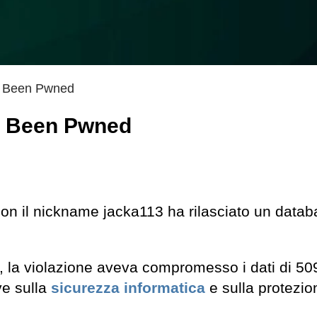
e i Been Pwned
e i Been Pwned
 con il nickname jacka113 ha rilasciato un data
o, la violazione aveva compromesso i dati di 5
ve sulla
sicurezza informatica
e sulla protezio