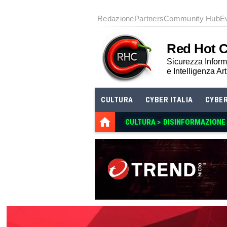
Redazione
Partners
Community Hub
E
Red Hot 
Sicurezza Informa
e Intelligenza Art
CULTURA
CYBER ITALIA
CYBE
CULTURA >
DISINFORMAZIONE E