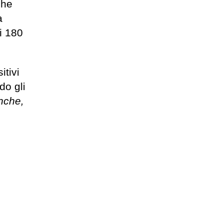
che
a
i 180
itivi
do gli
anche,