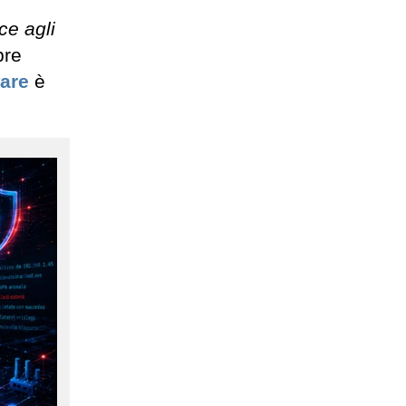
ce agli
bre
are
è