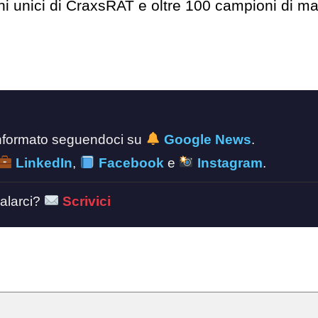
ni unici di CraxsRAT e oltre 100 campioni di m
 informato seguendoci su
Google News
.
LinkedIn
,
Facebook
e
Instagram
.
alarci?
Scrivici