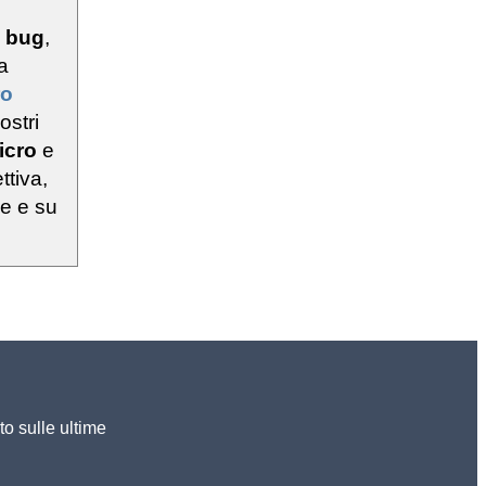
u
bug
,
a
ro
ostri
icro
e
ttiva,
ie e su
to sulle ultime