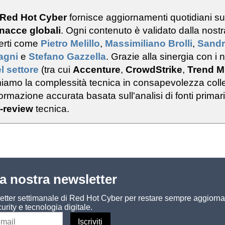
 Red Hot Cyber
fornisce aggiornamenti quotidiani s
nacce globali
. Ogni contenuto è validato dalla nostr
erti come
Pietro Melillo
,
Massimiliano Brolli
,
Sand
ragni
e
Stefano Gazzella
. Grazie alla sinergia con i n
l settore
(tra cui
Accenture
,
CrowdStrike
,
Trend M
rmiamo la complessità tecnica in consapevolezza colle
rmazione accurata basata sull'analisi di fonti primar
-review
tecnica.
lla nostra newsletter
sletter settimanale di Red Hot Cyber per restare sempre aggiorna
urity e tecnologia digitale.