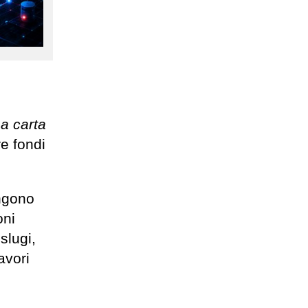
na carta
re fondi
engono
oni
slugi,
avori