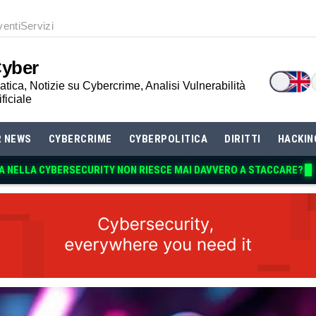
venti
Servizi
Cyber
tica, Notizie su Cybercrime, Analisi Vulnerabilità
ificiale
R NEWS
CYBERCRIME
CYBERPOLITICA
DIRITTI
HACKIN
A NELLA CYBERSECURITY NON RIESCE