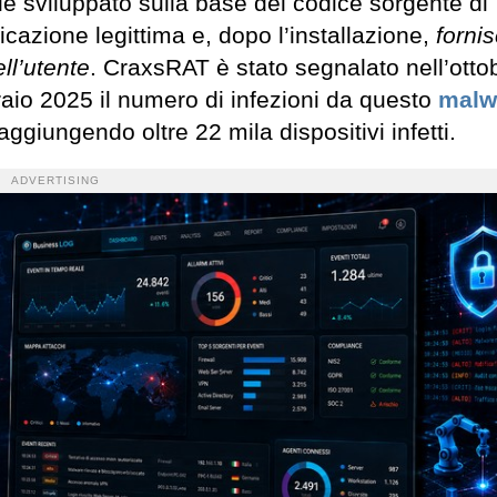
e sviluppato sulla base del codice sorgente di
cazione legittima e, dopo l’installazione,
fornis
ll’utente
. CraxsRAT è stato segnalato nell’otto
aio 2025 il numero di infezioni da questo
malw
ggiungendo oltre 22 mila dispositivi infetti.
ADVERTISING