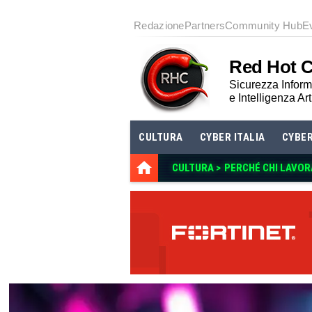
Redazione
Partners
Community Hub
E
Red Hot 
Sicurezza Informa
e Intelligenza Art
CULTURA
CYBER ITALIA
CYBE
CULTURA >
PERCHÉ CHI LAVOR