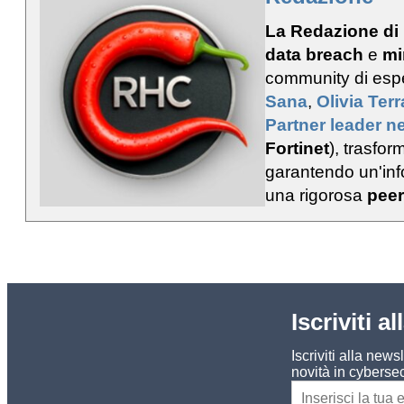
La Redazione di
data breach
e
mi
community di esp
Sana
,
Olivia Ter
Partner leader ne
Fortinet
), trasfo
garantendo un'info
una rigorosa
peer
Iscriviti a
Iscriviti alla new
novità in cybersec