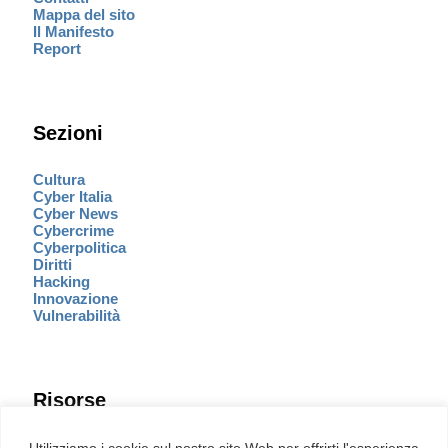
Mappa del sito
Il Manifesto
Report
Sezioni
Cultura
Cyber Italia
Cyber News
Cybercrime
Cyberpolitica
Diritti
Hacking
Innovazione
Vulnerabilità
Risorse
Eventi
Utilizziamo i cookie sul nostro sito Web per offrirti l'esperienza