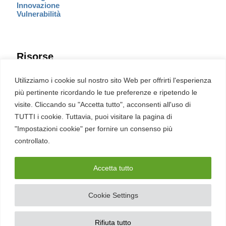
Innovazione
Vulnerabilità
Risorse
Eventi
Utilizziamo i cookie sul nostro sito Web per offrirti l'esperienza
Fumetto Cyber
più pertinente ricordando le tue preferenze e ripetendo le
Newsletter
visite. Cliccando su "Accetta tutto", acconsenti all'uso di
Servizi
Pubblicità
TUTTI i cookie. Tuttavia, puoi visitare la pagina di
Redazione
"Impostazioni cookie" per fornire un consenso più
English
Ultime CVE critiche
controllato.
Accetta tutto
2026 – REDHOTCYBER Srl. Tutti i diritti riservati
Cookie Settings
PIVA
17898011006
–
Contatti
–
Sitemap
–
Privacy Policy
Rifiuta tutto