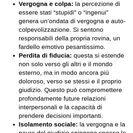
Vergogna e
c
olpa:
la percezione di
essere stati “stupidi” o “ingenui”
genera un’ondata di vergogna e auto-
colpevolizzazione. Si sentono
responsabili della propria rovina, un
fardello emotivo pesantissimo.
Perdita di
f
iducia:
questa si estende
non solo verso gli altri e il mondo
esterno, ma in modo ancora più
doloroso, verso se stessi e il proprio
giudizio. Questo può compromettere
profondamente future relazioni
interpersonali e la capacità di
prendere decisioni importanti.
Isolamento
s
ociale:
la vergogna e la
paura del giudizio spingono spesso le