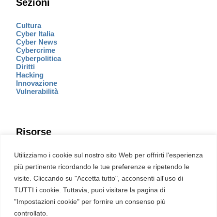
Sezioni
Cultura
Cyber Italia
Cyber News
Cybercrime
Cyberpolitica
Diritti
Hacking
Innovazione
Vulnerabilità
Risorse
Eventi
Utilizziamo i cookie sul nostro sito Web per offrirti l'esperienza
Fumetto Cyber
più pertinente ricordando le tue preferenze e ripetendo le
Newsletter
visite. Cliccando su "Accetta tutto", acconsenti all'uso di
Servizi
Pubblicità
TUTTI i cookie. Tuttavia, puoi visitare la pagina di
Redazione
"Impostazioni cookie" per fornire un consenso più
English
Ultime CVE critiche
controllato.