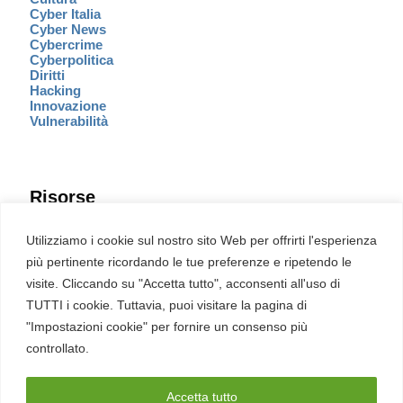
Cyber Italia
Cyber News
Cybercrime
Cyberpolitica
Diritti
Hacking
Innovazione
Vulnerabilità
Risorse
Eventi
Utilizziamo i cookie sul nostro sito Web per offrirti l'esperienza
Fumetto Cyber
più pertinente ricordando le tue preferenze e ripetendo le
Newsletter
visite. Cliccando su "Accetta tutto", acconsenti all'uso di
Servizi
Pubblicità
TUTTI i cookie. Tuttavia, puoi visitare la pagina di
Redazione
"Impostazioni cookie" per fornire un consenso più
English
Ultime CVE critiche
controllato.
Accetta tutto