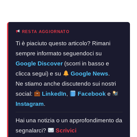
RESTA AGGIORNATO
Ti è piaciuto questo articolo? Rimani
sempre informato seguendoci su
Google Discover
(scorri in basso e
clicca segui) e su
Google News
.
Ne stiamo anche discutendo sui nostri
social:
LinkedIn
,
Facebook
e
Instagram
.
Hai una notizia o un approfondimento da
segnalarci?
Scrivici