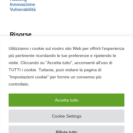
Innovazione
Vulnerabilità
Risorse
Eventi
Utilizziamo i cookie sul nostro sito Web per offrirti l'esperienza
Fumetto Cyber
più pertinente ricordando le tue preferenze e ripetendo le
Newsletter
visite. Cliccando su "Accetta tutto", acconsenti all'uso di
Servizi
Pubblicità
TUTTI i cookie. Tuttavia, puoi visitare la pagina di
Redazione
"Impostazioni cookie" per fornire un consenso più
English
Ultime CVE critiche
controllato.
Accetta tutto
2026 – REDHOTCYBER Srl. Tutti i diritti riservati
Cookie Settings
PIVA
17898011006
–
Contatti
–
Sitemap
–
Privacy Policy
Rifiuta tutto