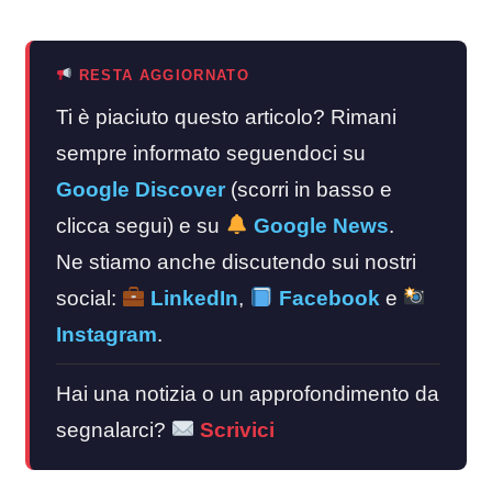
RESTA AGGIORNATO
Ti è piaciuto questo articolo? Rimani
sempre informato seguendoci su
Google Discover
(scorri in basso e
clicca segui) e su
Google News
.
Ne stiamo anche discutendo sui nostri
social:
LinkedIn
,
Facebook
e
Instagram
.
Hai una notizia o un approfondimento da
segnalarci?
Scrivici