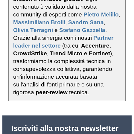
contenuto è validato dalla nostra
community di esperti come
Pietro Melillo
,
Massimiliano Brolli
,
Sandro Sana
,
Olivia Terragni
e
Stefano Gazzella
.
Grazie alla sinergia con i nostri
Partner
leader nel settore
(tra cui
Accenture
,
CrowdStrike
,
Trend Micro
e
Fortinet
),
trasformiamo la complessità tecnica in
consapevolezza collettiva, garantendo
un'informazione accurata basata
sull'analisi di fonti primarie e su una
rigorosa
peer-review
tecnica.
Iscriviti alla nostra newsletter