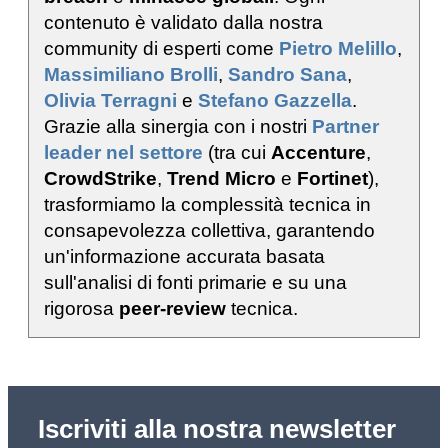
contenuto è validato dalla nostra
community di esperti come
Pietro Melillo
,
Massimiliano Brolli
,
Sandro Sana
,
Olivia Terragni
e
Stefano Gazzella
.
Grazie alla sinergia con i nostri
Partner
leader nel settore
(tra cui
Accenture
,
CrowdStrike
,
Trend Micro
e
Fortinet
),
trasformiamo la complessità tecnica in
consapevolezza collettiva, garantendo
un'informazione accurata basata
sull'analisi di fonti primarie e su una
rigorosa
peer-review
tecnica.
Iscriviti alla nostra newsletter