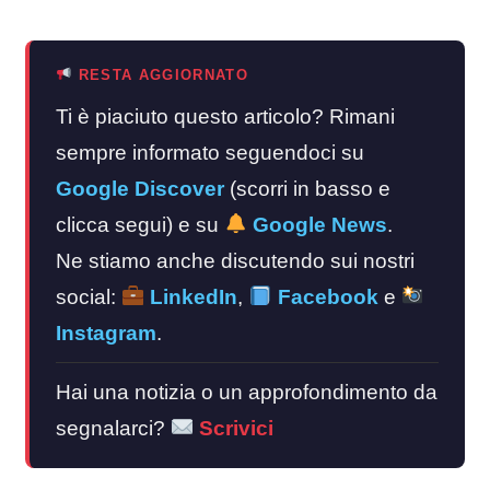
RESTA AGGIORNATO
Ti è piaciuto questo articolo? Rimani
sempre informato seguendoci su
Google Discover
(scorri in basso e
clicca segui) e su
Google News
.
Ne stiamo anche discutendo sui nostri
social:
LinkedIn
,
Facebook
e
Instagram
.
Hai una notizia o un approfondimento da
segnalarci?
Scrivici