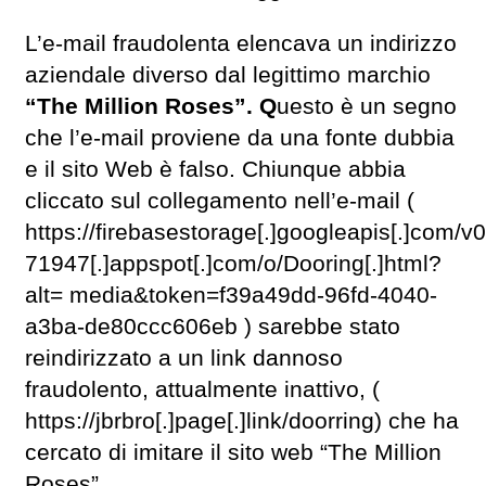
L’e-mail fraudolenta elencava un indirizzo
aziendale diverso dal legittimo marchio
“The Million Roses”. Q
uesto è un segno
che l’e-mail proviene da una fonte dubbia
e il sito Web è falso. Chiunque abbia
cliccato sul collegamento nell’e-mail (
https://firebasestorage[.]googleapis[.]com/v
71947[.]appspot[.]com/o/Dooring[.]html?
alt= media&token=f39a49dd-96fd-4040-
a3ba-de80ccc606eb ) sarebbe stato
reindirizzato a un link dannoso
fraudolento, attualmente inattivo, (
https://jbrbro[.]page[.]link/doorring) che ha
cercato di imitare il sito web “The Million
Roses”.