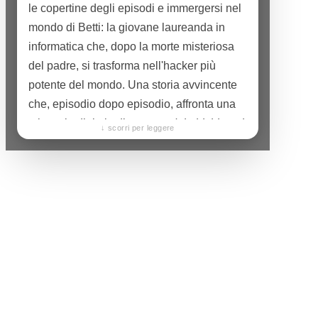
le copertine degli episodi e immergersi nel
mondo di Betti: la giovane laureanda in
informatica che, dopo la morte misteriosa
del padre, si trasforma nell'hacker più
potente del mondo. Una storia avvincente
che, episodio dopo episodio, affronta una
minaccia digitale diversa —
dal phishing al
↓ scorri per leggere
ransomware, fino al cyberbullismo
— e
insegna a riconoscerla e a difendersi,
senza che sembri mai una lezione.
Sul sito trovate tutto ciò che rende Betti un
progetto diverso dal solito: la sua filosofia,
le anteprime delle tavole e il racconto di
come nasce ogni volume. Perché dietro
Betti RHC c'è solo lavoro umano: ogni
tavola è disegnata interamente a mano