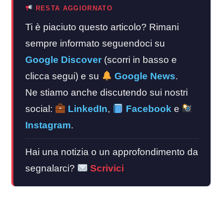
RESTA AGGIORNATO
Ti è piaciuto questo articolo? Rimani
sempre informato seguendoci su
Google Discover
(scorri in basso e
clicca segui) e su
Google News
.
Ne stiamo anche discutendo sui nostri
social:
LinkedIn
,
Facebook
e
Instagram
.
Hai una notizia o un approfondimento da
segnalarci?
Scrivici