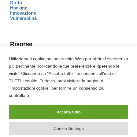
Diritti
Hacking
Innovazione
Vulnerabilità
Risorse
Eventi
Utilizziamo i cookie sul nostro sito Web per offrirti l'esperienza
Fumetto Cyber
più pertinente ricordando le tue preferenze e ripetendo le
Newsletter
visite. Cliccando su "Accetta tutto", acconsenti all'uso di
Servizi
Pubblicità
TUTTI i cookie. Tuttavia, puoi visitare la pagina di
Redazione
"Impostazioni cookie" per fornire un consenso più
English
Ultime CVE critiche
controllato.
Accetta tutto
2026 – REDHOTCYBER Srl. Tutti i diritti riservati
Cookie Settings