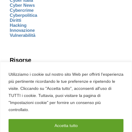
Cyber Italia
Cyber News
Cybercrime
Cyberpolitica
Diritti
Hacking
Innovazione
Vulnerabilità
Risorse
Eventi
Utilizziamo i cookie sul nostro sito Web per offrirti l'esperienza
Fumetto Cyber
più pertinente ricordando le tue preferenze e ripetendo le
Newsletter
visite. Cliccando su "Accetta tutto", acconsenti all'uso di
Servizi
Pubblicità
TUTTI i cookie. Tuttavia, puoi visitare la pagina di
Redazione
"Impostazioni cookie" per fornire un consenso più
English
Ultime CVE critiche
controllato.
Accetta tutto