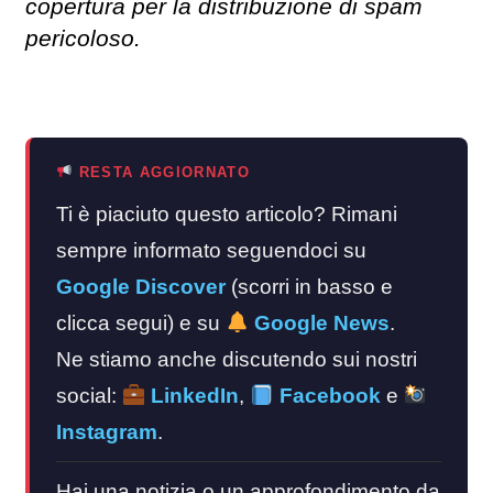
copertura per la distribuzione di spam
pericoloso.
RESTA AGGIORNATO
Ti è piaciuto questo articolo? Rimani
sempre informato seguendoci su
Google Discover
(scorri in basso e
clicca segui) e su
Google News
.
Ne stiamo anche discutendo sui nostri
social:
LinkedIn
,
Facebook
e
Instagram
.
Hai una notizia o un approfondimento da