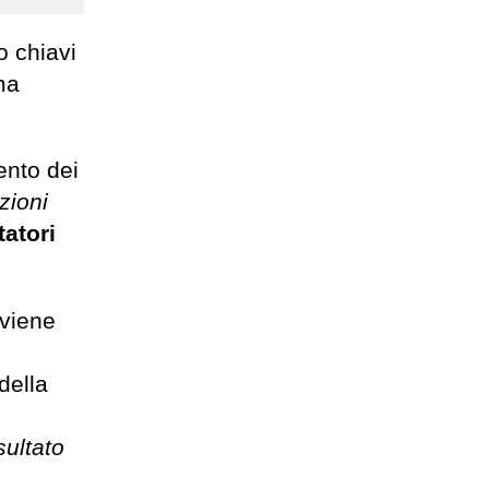
o chiavi
ma
ento dei
zioni
tatori
 viene
della
sultato