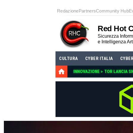
Redazione
Partners
Community Hub
E
Red Hot 
Sicurezza Informa
e Intelligenza Art
CULTURA
CYBER ITALIA
CYBE
INNOVAZIONE >
TOR LANCIA S