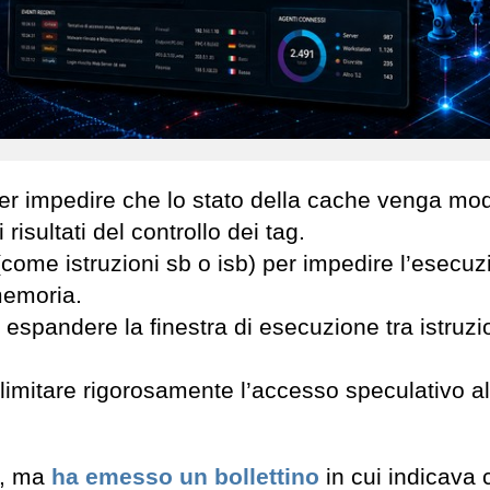
er impedire che lo stato della cache venga mod
isultati del controllo dei tag.
(come istruzioni sb o isb) per impedire l’esecu
memoria.
 espandere la finestra di esecuzione tra istruzio
limitare rigorosamente l’accesso speculativo al
a, ma
ha emesso un bollettino
in cui indicava c