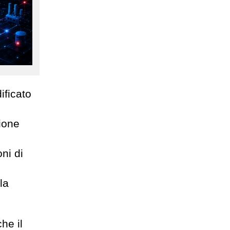
ificato
zione
ni di
la
he il