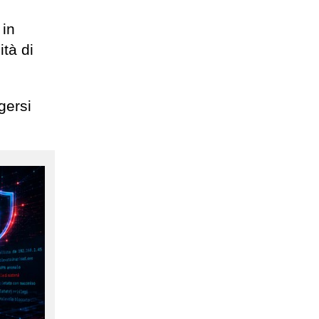
in
ità di
gersi