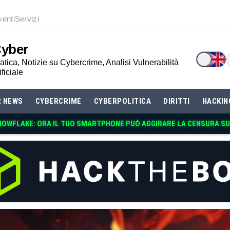
venti
Servizi
Cyber
tica, Notizie su Cybercrime, Analisi Vulnerabilità
ificiale
R NEWS
CYBERCRIME
CYBERPOLITICA
DIRITTI
HACKIN
NOWFLAKE: ORA IL TUO SMARTPHONE PUÒ AGGIRARE LA