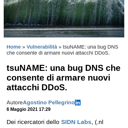
Home
»
Vulnerabilità
»
tsuNAME: una bug DNS
che consente di armare nuovi attacchi DDoS.
tsuNAME: una bug DNS che
consente di armare nuovi
attacchi DDoS.
Autore
Agostino Pellegrino
6 Maggio 2021 17:29
Dei ricercatori dello
SIDN Labs
, (.nl