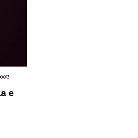
oot!
za e