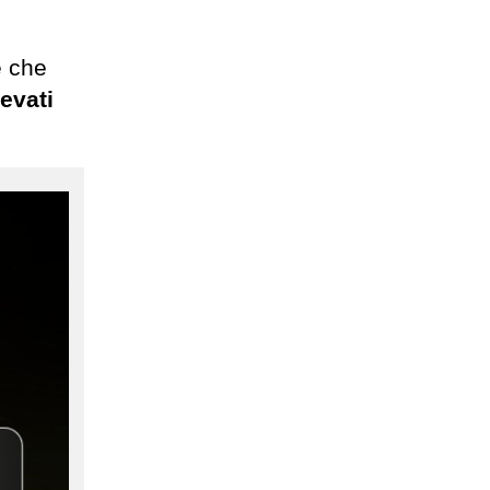
è che
evati