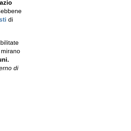
pazio
Sebbene
sti
di
.
ilitate
 mirano
uni.
terno di