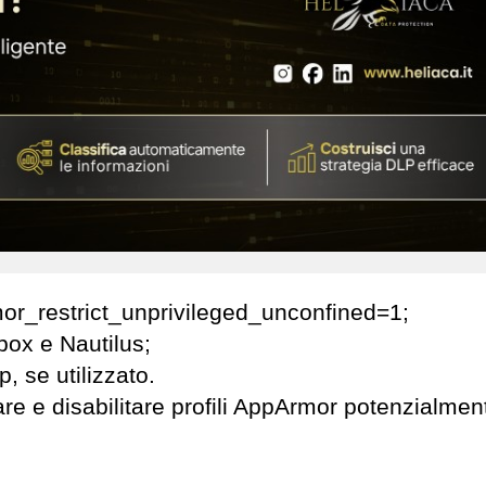
mor_restrict_unprivileged_unconfined=1;
ybox e Nautilus;
p, se utilizzato.
icare e disabilitare profili AppArmor potenzialmen