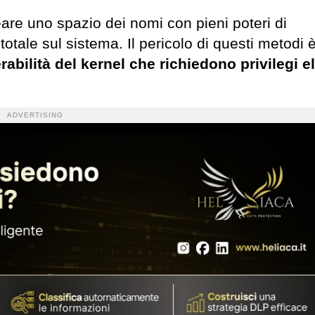
re uno spazio dei nomi con pieni poteri di
totale sul sistema. Il pericolo di questi metodi 
bilità del kernel che richiedono privilegi el
ADVERTISING