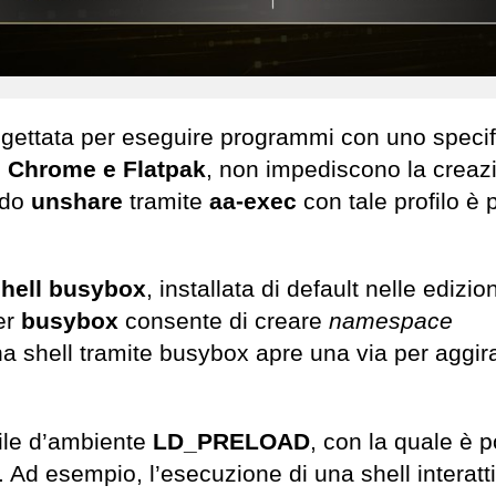
progettata per eseguire programmi con uno specif
y, Chrome e Flatpak
, non impediscono la creaz
ndo
unshare
tramite
aa-exec
con tale profilo è 
hell busybox
, installata di default nelle edizio
per
busybox
consente di creare
namespace
una shell tramite busybox apre una via per aggir
bile d’ambiente
LD_PRELOAD
, con la quale è p
le. Ad esempio, l’esecuzione di una shell interatt