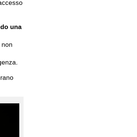
’accesso
ndo una
i non
genza.
erano