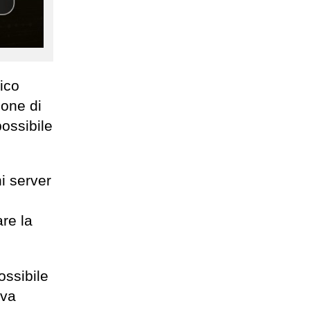
ico
ione di
possibile
ni server
are la
ossibile
iva