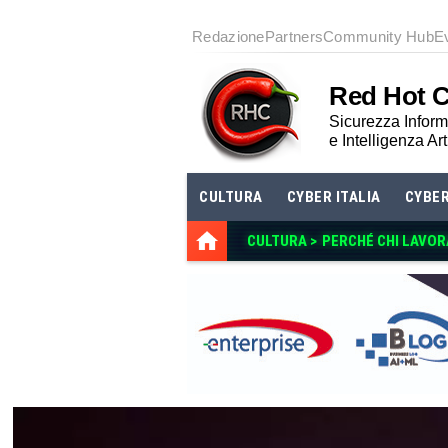
Redazione
Partners
Community Hub
E
Red Hot 
Sicurezza Informa
e Intelligenza Art
CULTURA
CYBER ITALIA
CYBE
CULTURA >
PERCHÉ CHI LAVOR