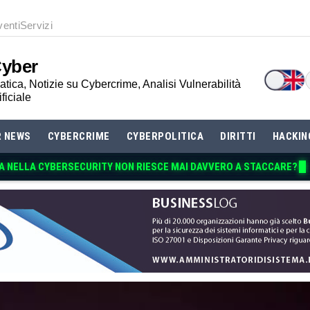
venti
Servizi
Cyber
tica, Notizie su Cybercrime, Analisi Vulnerabilità
ificiale
R NEWS
CYBERCRIME
CYBERPOLITICA
DIRITTI
HACKIN
A NELLA CYBERSECURITY NON RIESCE MAI DA