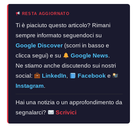
RESTA AGGIORNATO
Ti è piaciuto questo articolo? Rimani
sempre informato seguendoci su
Google Discover
(scorri in basso e
clicca segui) e su
Google News
.
Ne stiamo anche discutendo sui nostri
social:
LinkedIn
,
Facebook
e
Instagram
.
Hai una notizia o un approfondimento da
segnalarci?
Scrivici