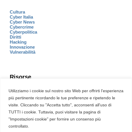
Cultura
Cyber Italia
Cyber News
Cybercrime
Cyberpolitica
Diritti
Hacking
Innovazione
Vulnerabilità
Risorse
Eventi
Utilizziamo i cookie sul nostro sito Web per offrirti l'esperienza
Fumetto Cyber
più pertinente ricordando le tue preferenze e ripetendo le
Newsletter
visite. Cliccando su "Accetta tutto", acconsenti all'uso di
Servizi
Pubblicità
TUTTI i cookie. Tuttavia, puoi visitare la pagina di
Redazione
"Impostazioni cookie" per fornire un consenso più
English
Ultime CVE critiche
controllato.