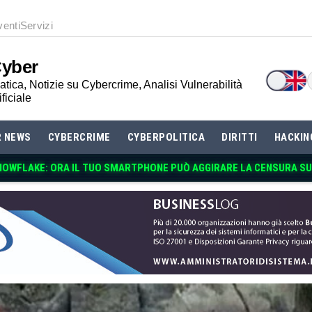
venti
Servizi
Cyber
tica, Notizie su Cybercrime, Analisi Vulnerabilità
ificiale
R NEWS
CYBERCRIME
CYBERPOLITICA
DIRITTI
HACKIN
NOWFLAKE: ORA IL TUO SMARTPHONE PUÒ AGGIRAR