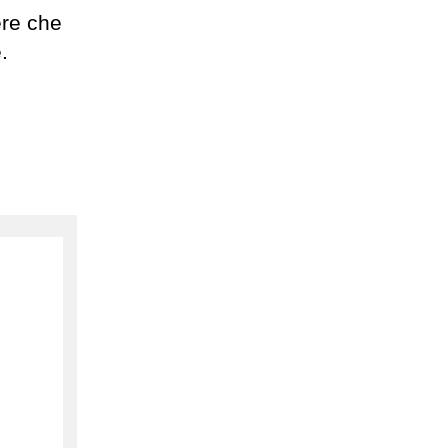
ere che
.