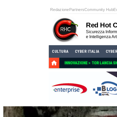
Redazione
Partners
Community Hub
E
Red Hot 
Sicurezza Informa
e Intelligenza Art
CULTURA
CYBER ITALIA
CYBE
INNOVAZIONE >
TOR LANCIA S