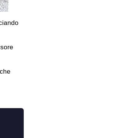
sciando
ssore
 che