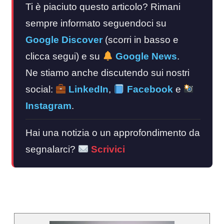
Ti è piaciuto questo articolo? Rimani
sempre informato seguendoci su
Google Discover
(scorri in basso e
clicca segui) e su
Google News
.
Ne stiamo anche discutendo sui nostri
social:
LinkedIn
,
Facebook
e
Instagram
.
Hai una notizia o un approfondimento da
segnalarci?
Scrivici