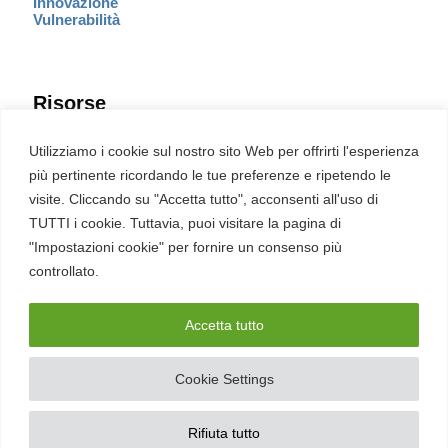
Innovazione
Vulnerabilità
Risorse
Eventi
Utilizziamo i cookie sul nostro sito Web per offrirti l'esperienza
Fumetto Cyber
più pertinente ricordando le tue preferenze e ripetendo le
Newsletter
visite. Cliccando su "Accetta tutto", acconsenti all'uso di
Servizi
Pubblicità
TUTTI i cookie. Tuttavia, puoi visitare la pagina di
Redazione
"Impostazioni cookie" per fornire un consenso più
English
Ultime CVE critiche
controllato.
Accetta tutto
2026 – REDHOTCYBER Srl. Tutti i diritti riservati
Cookie Settings
PIVA
17898011006
–
Contatti
–
Sitemap
–
Privacy Policy
Rifiuta tutto