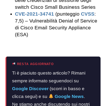
delle credenziali di sessione degli
switch Cisco Small Business Series
CVE-2021-34741
(punteggio
CVSS
:
7,5) – Vulnerabilità Denial of Service
di Cisco Email Security Appliance
(ESA)
RESTA AGGIORNATO
Ti è piaciuto questo articolo? Rimani
sempre informato seguendoci su
Google Discover
(scorri in basso e
clicca segui) e su
Google News
.
Ne stiamo anche discutendo sui nostri