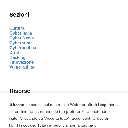
Sezioni
Cultura
Cyber Italia
Cyber News
Cybercrime
Cyberpolitica
Diritti
Hacking
Innovazione
Vulnerabilità
Risorse
Eventi
Utilizziamo i cookie sul nostro sito Web per offrirti l'esperienza
Fumetto Cyber
più pertinente ricordando le tue preferenze e ripetendo le
Newsletter
visite. Cliccando su "Accetta tutto", acconsenti all'uso di
Servizi
Pubblicità
TUTTI i cookie. Tuttavia, puoi visitare la pagina di