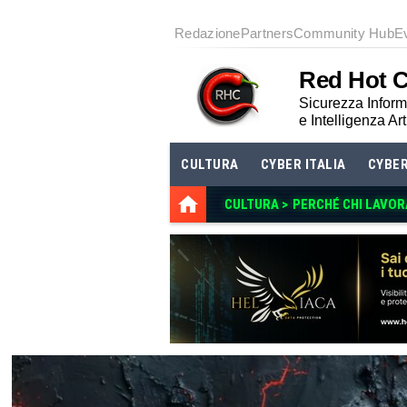
Redazione
Partners
Community Hub
E
Red Hot 
Sicurezza Informa
e Intelligenza Art
CULTURA
CYBER ITALIA
CYBE
CULTURA >
PERCHÉ CHI LAVOR