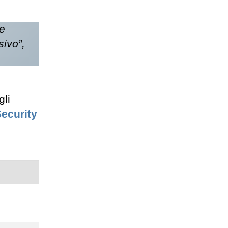
se
sivo”,
gli
Security