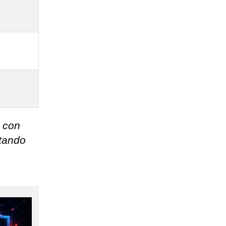
 con
ttando