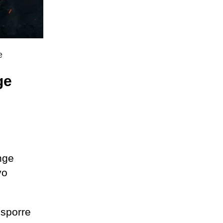
e
ge
ange
vo
isporre