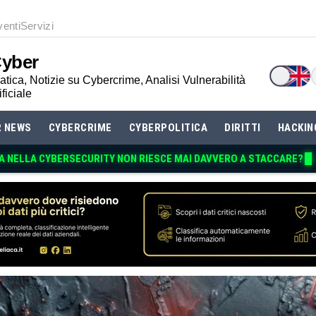
venti
Servizi
Cyber
tica, Notizie su Cybercrime, Analisi Vulnerabilità
ificiale
R NEWS
CYBERCRIME
CYBERPOLITICA
DIRITTI
HACKIN
A NELLA CYBERSECURITY NON RIESCE MAI DAV