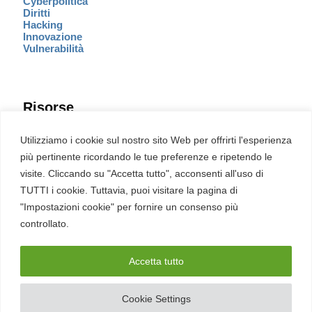
Cyberpolitica
Diritti
Hacking
Innovazione
Vulnerabilità
Risorse
Eventi
Utilizziamo i cookie sul nostro sito Web per offrirti l'esperienza
Fumetto Cyber
più pertinente ricordando le tue preferenze e ripetendo le
Newsletter
visite. Cliccando su "Accetta tutto", acconsenti all'uso di
Servizi
Pubblicità
TUTTI i cookie. Tuttavia, puoi visitare la pagina di
Redazione
"Impostazioni cookie" per fornire un consenso più
English
Ultime CVE critiche
controllato.
Accetta tutto
2026 – REDHOTCYBER Srl. Tutti i diritti riservati
Cookie Settings