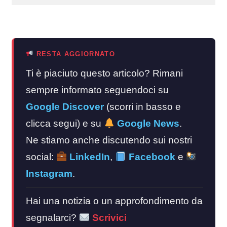
RESTA AGGIORNATO
Ti è piaciuto questo articolo? Rimani
sempre informato seguendoci su
Google Discover
(scorri in basso e
clicca segui) e su
Google News
.
Ne stiamo anche discutendo sui nostri
social:
LinkedIn
,
Facebook
e
Instagram
.
Hai una notizia o un approfondimento da
segnalarci?
Scrivici