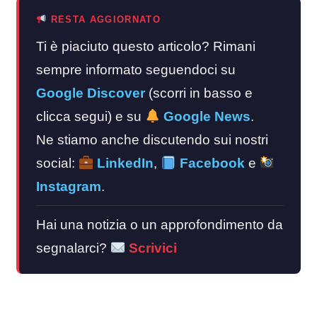
RESTA AGGIORNATO
Ti è piaciuto questo articolo? Rimani
sempre informato seguendoci su
Google Discover
(scorri in basso e
clicca segui) e su
Google News
.
Ne stiamo anche discutendo sui nostri
social:
LinkedIn
,
Facebook
e
Instagram
.
Hai una notizia o un approfondimento da
segnalarci?
Scrivici