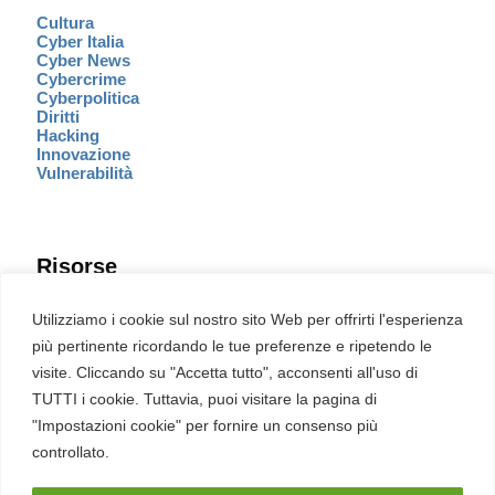
Cultura
Cyber Italia
Cyber News
Cybercrime
Cyberpolitica
Diritti
Hacking
Innovazione
Vulnerabilità
Risorse
Eventi
Utilizziamo i cookie sul nostro sito Web per offrirti l'esperienza
Fumetto Cyber
più pertinente ricordando le tue preferenze e ripetendo le
Newsletter
visite. Cliccando su "Accetta tutto", acconsenti all'uso di
Servizi
Pubblicità
TUTTI i cookie. Tuttavia, puoi visitare la pagina di
Redazione
"Impostazioni cookie" per fornire un consenso più
English
Ultime CVE critiche
controllato.