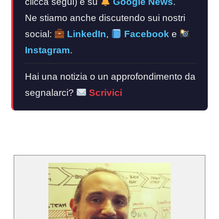
clicca segui) e su
Google News
.
Ne stiamo anche discutendo sui nostri
social:
LinkedIn
,
Facebook
e
Instagram
.
Hai una notizia o un approfondimento da
segnalarci?
Scrivici