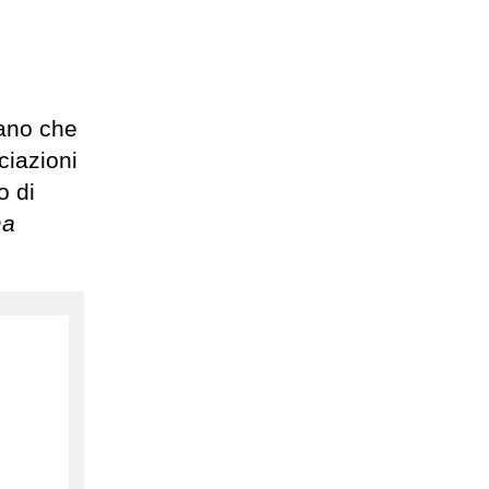
cano che
ciazioni
o di
ma