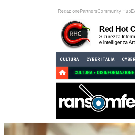
Redazione
Partners
Community Hub
E
Red Hot 
Sicurezza Informa
e Intelligenza Art
CULTURA
CYBER ITALIA
CYBE
CULTURA >
DISINFORMAZIONE E