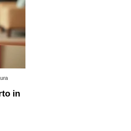
aura
to in