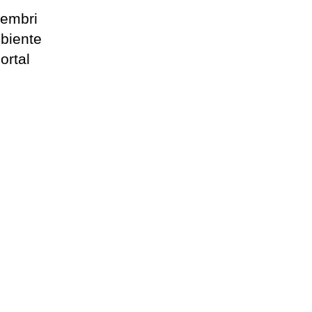
membri
biente
portal