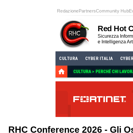
Redazione
Partners
Community Hub
E
Red Hot 
Sicurezza Informa
e Intelligenza Art
CULTURA
CYBER ITALIA
CYBE
CULTURA >
PERCHÉ CHI LA
RHC Conference 2026 - Gli Os