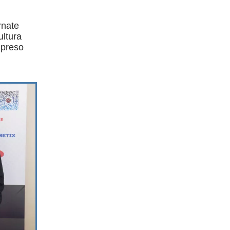
rnate
ultura
o preso