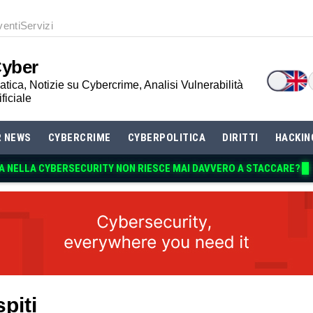
venti
Servizi
Cyber
tica, Notizie su Cybercrime, Analisi Vulnerabilità
ificiale
R NEWS
CYBERCRIME
CYBERPOLITICA
DIRITTI
HACKIN
piti