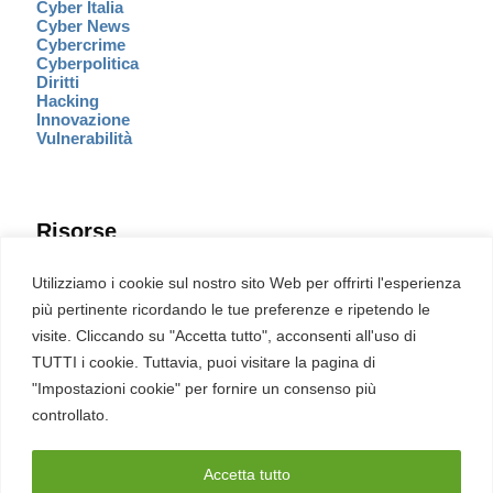
Cyber Italia
Cyber News
Cybercrime
Cyberpolitica
Diritti
Hacking
Innovazione
Vulnerabilità
Risorse
Eventi
Utilizziamo i cookie sul nostro sito Web per offrirti l'esperienza
Fumetto Cyber
più pertinente ricordando le tue preferenze e ripetendo le
Newsletter
visite. Cliccando su "Accetta tutto", acconsenti all'uso di
Servizi
Pubblicità
TUTTI i cookie. Tuttavia, puoi visitare la pagina di
Redazione
"Impostazioni cookie" per fornire un consenso più
English
Ultime CVE critiche
controllato.
Accetta tutto